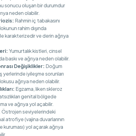
u sonucu oluşan bir durumdur
rıya neden olabilir.
iozis:
Rahmin iç tabakasını
dokunun rahim dışında
e karakterizedir ve derin ağrıya
eri:
Yumurtalık kistleri, cinsel
ında baskı ve ağrıya neden olabilir.
rası Değişiklikler:
Doğum
iş yerlerinde iyileşme sorunları
okusu ağrıya neden olabilir.
ıkları:
Egzama, liken skleroz
hatsızlıkları genital bölgede
nma ve ağrıya yol açabilir.
:
Östrojen seviyelerindeki
al atrofiye (vajina duvarlarının
e kuruması) yol açarak ağrıya
lir.