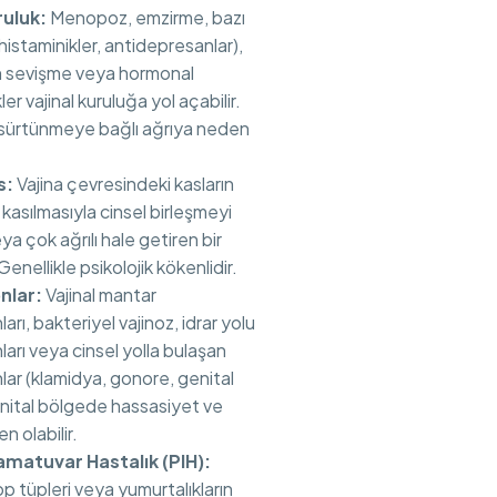
ruluk:
Menopoz, emzirme, bazı
ihistaminikler, antidepresanlar),
n sevişme veya hormonal
er vajinal kuruluğa yol açabilir.
sürtünmeye bağlı ağrıya neden
s:
Vajina çevresindeki kasların
kasılmasıyla cinsel birleşmeyi
ya çok ağrılı hale getiren bir
enellikle psikolojik kökenlidir.
nlar:
Vajinal mantar
arı, bakteriyel vajinoz, idrar yolu
arı veya cinsel yolla bulaşan
ar (klamidya, gonore, genital
nital bölgede hassasiyet ve
n olabilir.
lamatuvar Hastalık (PIH):
op tüpleri veya yumurtalıkların