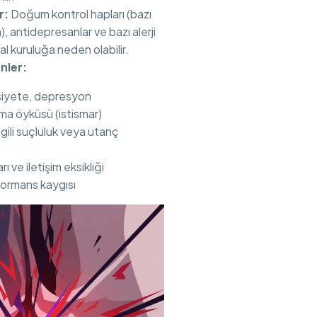
r:
Doğum kontrol hapları (bazı
, antidepresanlar ve bazı alerji
inal kuruluğa neden olabilir.
nler:
siyete, depresyon
ma öyküsü (istismar)
ilgili suçluluk veya utanç
arı ve iletişim eksikliği
formans kaygısı