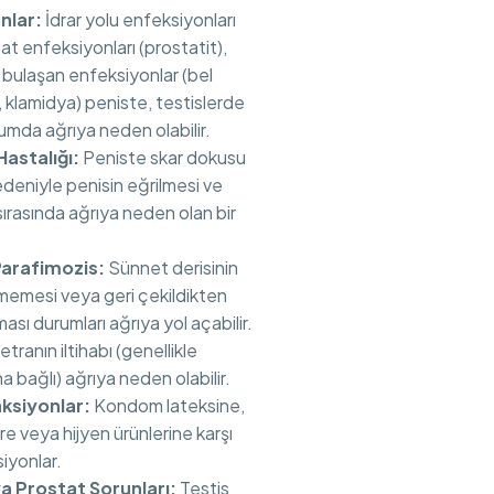
nlar:
İdrar yolu enfeksiyonları
tat enfeksiyonları (prostatit),
a bulaşan enfeksiyonlar (bel
 klamidya) peniste, testislerde
umda ağrıya neden olabilir.
astalığı:
Peniste skar dokusu
deniyle penisin eğrilmesi ve
ırasında ağrıya neden olan bir
arafimozis:
Sünnet derisinin
ememesi veya geri çekildikten
ması durumları ağrıya yol açabilir.
etranın iltihabı (genellikle
 bağlı) ağrıya neden olabilir.
aksiyonlar:
Kondom lateksine,
re veya hijyen ürünlerine karşı
siyonlar.
a Prostat Sorunları:
Testis