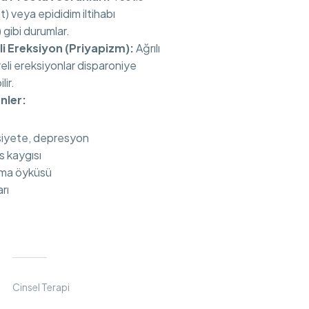
şit) veya epididim iltihabı
) gibi durumlar.
li Ereksiyon (Priyapizm):
Ağrılı
eli ereksiyonlar disparoniye
lir.
nler:
siyete, depresyon
 kaygısı
vma öyküsü
arı
Cinsel Terapi