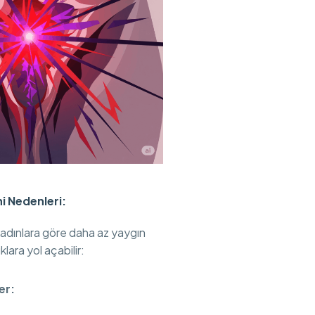
i Nedenleri:
kadınlara göre daha az yaygın
klara yol açabilir:
er: