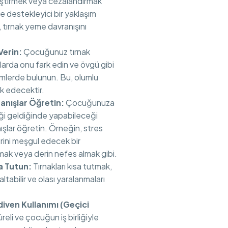
leştirmek veya cezalandırmak
 ve destekleyici bir yaklaşım
, tırnak yeme davranışını
Verin:
Çocuğunuz tırnak
rda onu fark edin ve övgü gibi
rimlerde bulunun. Bu, olumlu
ik edecektir.
anışlar Öğretin:
Çocuğunuza
ği geldiğinde yapabileceği
ışlar öğretin. Örneğin, stres
erini meşgul edecek bir
ak veya derin nefes almak gibi.
sa Tutun:
Tırnakları kısa tutmak,
ltabilir ve olası yaralanmaları
diven Kullanımı (Geçici
reli ve çocuğun iş birliğiyle