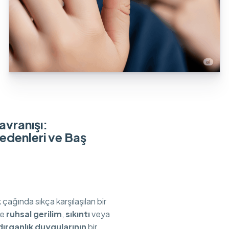
avranışı:
denleri ve Baş
çağında sıkça karşılaşılan bir
le
ruhsal gerilim
,
sıkıntı
veya
dırganlık duygularının
bir