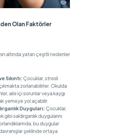
den Olan Faktörler
ın altında yatan çeşitli nedenler
e Sıkıntı:
Çocuklar, stresli
çıkmakta zorlanabilirler. Okulda
r, aile içi sorunlar veya kaygı
rnak yemeye yol açabilir.
dırganlık Duyguları:
Çocuklar,
k gibi saldırganlık duygularını
rlandıklarında, bu duygular
davranışlar şeklinde ortaya