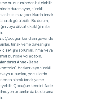
yeme bu durumlardan biri olabilir.
rinde duramayan, sürekli
olan huzursuz çocuklarda tırnak
aha sık görülebilir. Bu durum,
lığın veya dikkat eksikliğinin bir
ir.
si:
Çocuğun kendisini güvende
amlar, tırnak yeme davranışını
e içi iletişim sorunları, ihmal veya
mlar bu hisse yol açabilir.
alandırıcı Anne-Baba
 kontrolcü, baskıcı veya sürekli
eveyn tutumları, çocuklarda
 neden olarak tırnak yeme
leyebilir. Çocuğun kendini ifade
rilmeyen ortamlar da bu duruma
ir.