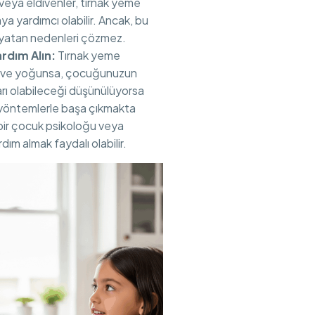
e veya eldivenler, tırnak yeme
aya yardımcı olabilir. Ancak, bu
 yatan nedenleri çözmez.
rdım Alın:
Tırnak yeme
ık ve yoğunsa, çocuğunuzun
rı olabileceği düşünülüyorsa
 yöntemlerle başa çıkmakta
 bir çocuk psikoloğu veya
m almak faydalı olabilir.